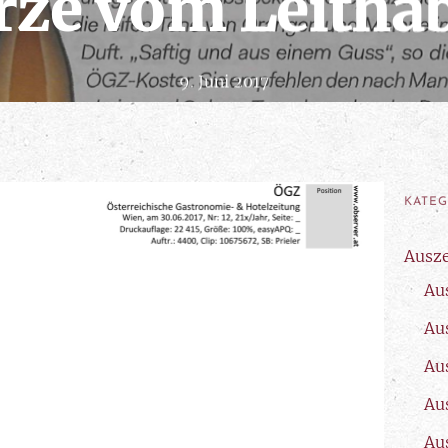
ze vom Leitha
9. Juni 2017
KATE
Ausz
Au
Au
Au
Au
Au