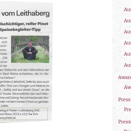
Au
Au
Au
Au
Au
Au
Awar
Aw
Press
Pr
Press