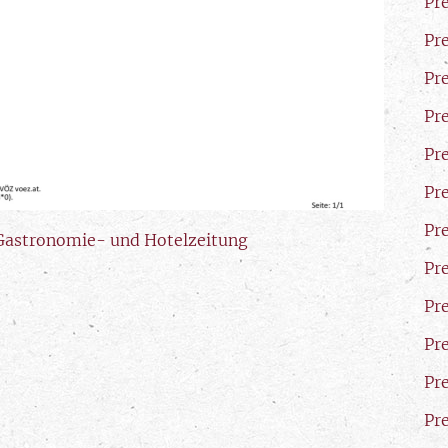
Pr
Pr
Pr
Pr
Pr
Pr
Pr
 Gastronomie- und Hotelzeitung
Pr
Pr
Pr
Pr
Pr