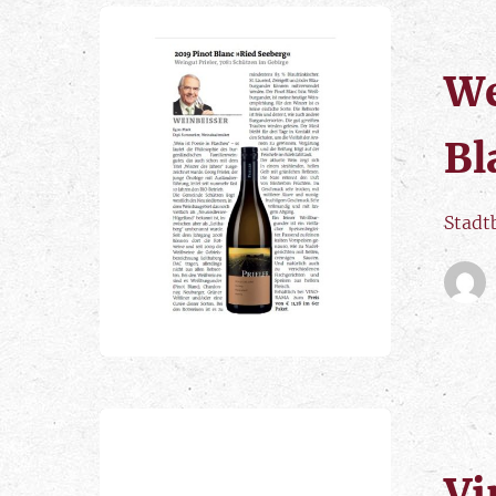
We
Bl
Stadt
Vi