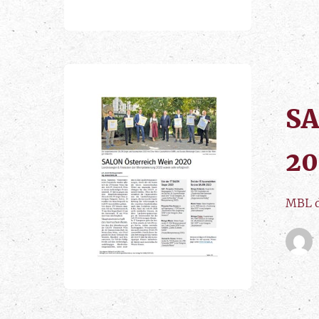
SA
20
MBL d