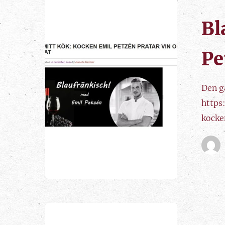
Bl
Pe
Den ga
https
kocke