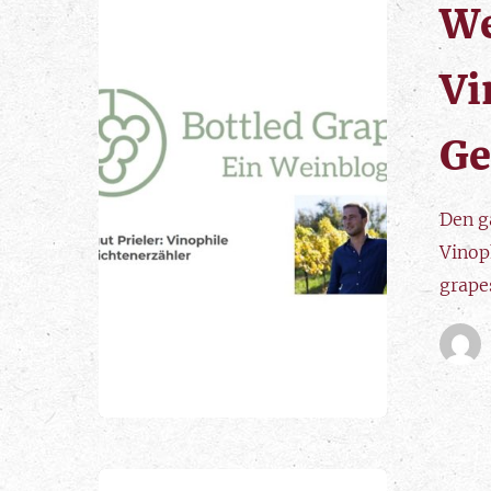
We
Vi
Ge
Den ga
Vinop
grape