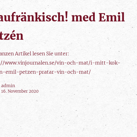
aufränkisch! med Emil
tzén
nzen Artikel lesen Sie unter:
://www.vinjournalen.se/vin-och-mat/i-mitt-kok-
n-emil-petzen-pratar-vin-och-mat/
admin
16. November 2020