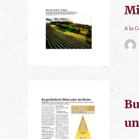
Mi
A la 
Bu
un