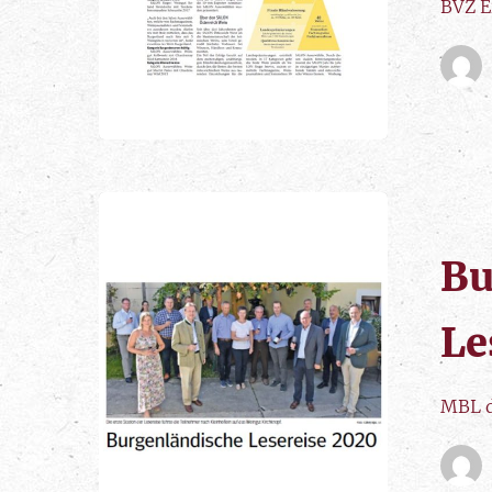
BVZ E
Bu
Le
MBL d