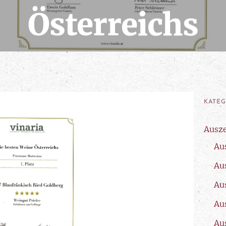
Österreichs
21. April 2021
KATE
Ausz
Au
Au
Au
Au
Au