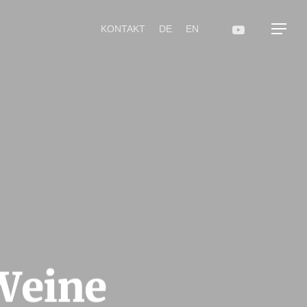
KONTAKT
DE
EN
 Weine