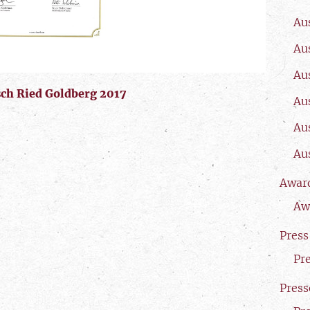
Au
Au
Au
sch Ried Goldberg 2017
Au
Au
Au
Awar
Aw
Press
Pr
Press