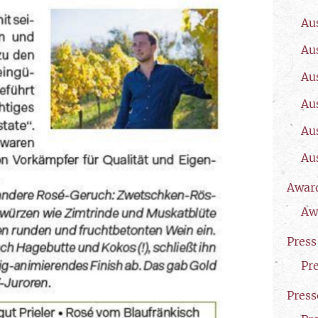
Au
Au
Au
Au
Au
Au
Awar
Aw
Press
Pr
Press