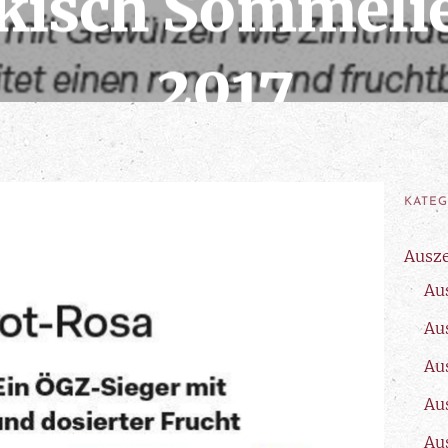
kisch Sommelie
2017
15. April 2018
KATE
Ausz
Au
Au
Au
Au
Au