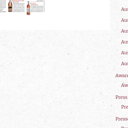
Au
Au
Au
Au
Au
Au
Awar
Aw
Press
Pr
Press