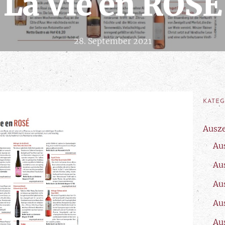
La Vie en ROSÈ
28. September 2021
KATE
Ausz
Au
Au
Au
Au
Au