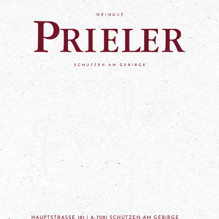
HAUPTSTRASSE 181 | A-7081 SCHÜTZEN AM GEBIRGE