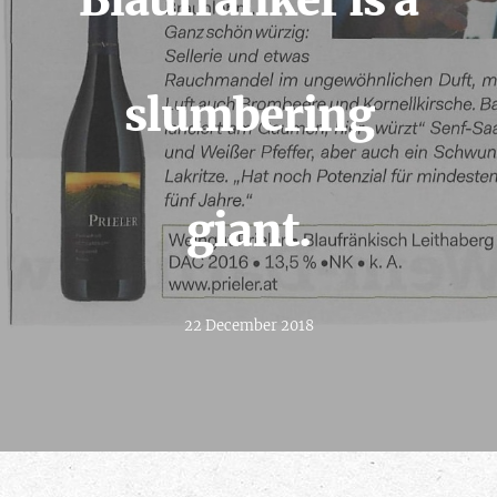
Blaufränker is a
slumbering
giant.
22 December 2018